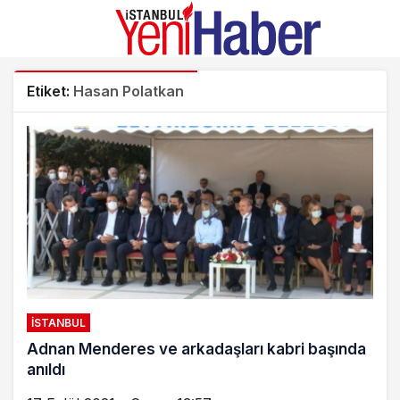
Etiket:
Hasan Polatkan
İSTANBUL
Adnan Menderes ve arkadaşları kabri başında
anıldı