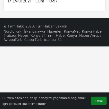
17 Eylül 2021 - Cum - 13:57
© Telif Hakkı 2026, Tüm Hakları Saklıdır
NordicTurk
İskandinavya
Haberler
KonyaNet
Konya Haber
Trabzon Haber
Konya 24
ihm
Haber Konya
Haber Avrupa
AvrupaTürk
GlobalTurk
istanbul 24
Bu web sitesinde en iyi deneyimi yaşamanızı sağlamak
Kabul
için çerezler kullanılmaktadır.