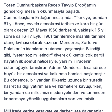
Tören Cumhurbaşkanı Recep Tayyip Erdoğan’ın
gönderdiği mesajın okunmasıyla başladı.
Cumhurbaşkanı Erdoğan mesajında, “Türkiye, bundan
61 yıl önce, evvela demokrasi tarihimize kara bir gün
olarak geçen 27 Mayıs 1960 darbesini, yaklaşık 1,5 yıl
sonra da 16-17 Eylül 1961 tarihlerinde insanlık tarihine
utanç levhası olarak kazınan Menderes, Zorlu ve
Polatkan’ın idamlarının utancını yaşamıştır. Bilindiği
gibi, “yeter söz milletindir” diyerek ülkemizi çok partili
hayatın ilk somut neticesiyle, yani milli iradenin
üstünlüğüyle tanıştıran Adnan Menderes, kısa sürede
büyük bir demokrasi ve kalkınma hamlesi başlatmıştır.
Bu dönemde, bir yandan ülkemiz uzunca bir süredir
hasret kaldığı yatırımlara ve hizmetlere kavuşurken,
bir yandan da milletimizi medeniyetinden ve tarihinden
koparmaya yönelik uygulamalara son verilmiştir.
Milli irade yerine vesayete ve darbecilere dayananlar,