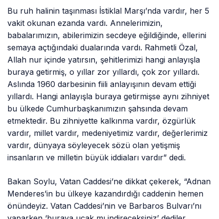
Bu ruh halinin taşınması İstiklal Marşı’nda vardır, her 5
vakit okunan ezanda vardı. Annelerimizin,
babalarımızın, abilerimizin secdeye eğildiğinde, ellerini
semaya açtığındaki dualarında vardı. Rahmetli Özal,
Allah nur içinde yatırsın, şehitlerimizi hangi anlayışla
buraya getirmiş, o yıllar zor yıllardı, çok zor yıllardı.
Aslında 1960 darbesinin fiili anlayışının devam ettiği
yıllardı. Hangi anlayışla buraya getirmişse aynı zihniyet
bu ülkede Cumhurbaşkanımızın şahsında devam
etmektedir. Bu zihniyette kalkınma vardır, özgürlük
vardır, millet vardır, medeniyetimiz vardır, değerlerimiz
vardır, dünyaya söyleyecek sözü olan yetişmiş
insanların ve milletin büyük iddiaları vardır” dedi.
Bakan Soylu, Vatan Caddesi’ne dikkat çekerek, “Adnan
Menderes’in bu ülkeye kazandırdığı caddenin hemen
önündeyiz. Vatan Caddesi’nin ve Barbaros Bulvarı’nı
yaparken ‘buraya uçak mı indireceksiniz’ dediler,