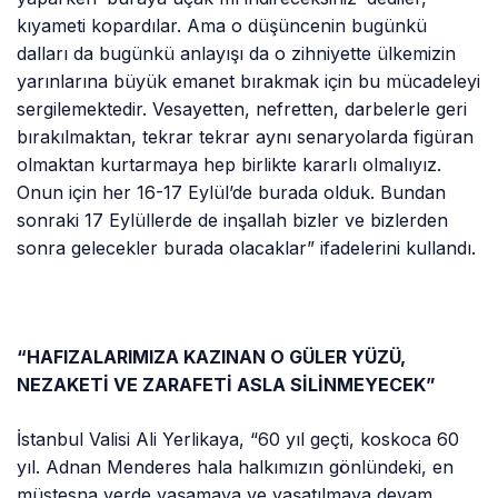
kıyameti kopardılar. Ama o düşüncenin bugünkü
dalları da bugünkü anlayışı da o zihniyette ülkemizin
yarınlarına büyük emanet bırakmak için bu mücadeleyi
sergilemektedir. Vesayetten, nefretten, darbelerle geri
bırakılmaktan, tekrar tekrar aynı senaryolarda figüran
olmaktan kurtarmaya hep birlikte kararlı olmalıyız.
Onun için her 16-17 Eylül’de burada olduk. Bundan
sonraki 17 Eylüllerde de inşallah bizler ve bizlerden
sonra gelecekler burada olacaklar” ifadelerini kullandı.
“HAFIZALARIMIZA KAZINAN O GÜLER YÜZÜ,
NEZAKETİ VE ZARAFETİ ASLA SİLİNMEYECEK”
İstanbul Valisi Ali Yerlikaya, “60 yıl geçti, koskoca 60
yıl. Adnan Menderes hala halkımızın gönlündeki, en
müstesna yerde yaşamaya ve yaşatılmaya devam