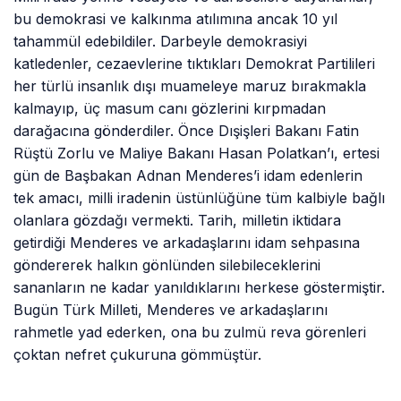
bu demokrasi ve kalkınma atılımına ancak 10 yıl
tahammül edebildiler. Darbeyle demokrasiyi
katledenler, cezaevlerine tıktıkları Demokrat Partilileri
her türlü insanlık dışı muameleye maruz bırakmakla
kalmayıp, üç masum canı gözlerini kırpmadan
darağacına gönderdiler. Önce Dışişleri Bakanı Fatin
Rüştü Zorlu ve Maliye Bakanı Hasan Polatkan’ı, ertesi
gün de Başbakan Adnan Menderes’i idam edenlerin
tek amacı, milli iradenin üstünlüğüne tüm kalbiyle bağlı
olanlara gözdağı vermekti. Tarih, milletin iktidara
getirdiği Menderes ve arkadaşlarını idam sehpasına
göndererek halkın gönlünden silebileceklerini
sananların ne kadar yanıldıklarını herkese göstermiştir.
Bugün Türk Milleti, Menderes ve arkadaşlarını
rahmetle yad ederken, ona bu zulmü reva görenleri
çoktan nefret çukuruna gömmüştür.