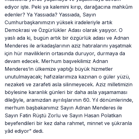
ediyor işte. Peki ya kalemini kırıp, darağacına mahkûm
edenler? Ya Yassıada? Yassıada, Sayın
Cumhurbaşkanımızın yüksek iradeleriyle artık
Demokrasi ve Özgürlükler Adası olarak yaşıyor. O
yaslı ada ki, bugün artık bir özgürlük adası ve Adnan
Menderes ile arkadaşlarının aziz hatıralarını yaşatmak
için hür maviliklerin ortasında duruyor, durmaya da
devam edecek. Merhum başvekilimiz Adnan
Menderes’in ülkemize yaptığı büyük hizmetler
unutulmayacak; hafızalarımıza kazınan o güler yüzü,
nezaketi ve zarafeti asla silinmeyecek. Aziz milletimizin
böylesine karanlık günleri bir daha asla yaşamaması
dileğiyle, aramızdan ayrılışlarının 60. Yıl dönümlerinde,
merhum başbakanımız Sayın Adnan Menderes ile
Sayın Fatin Rüştü Zorlu ve Sayın Hasan Polatkan
beyefendileri bir kez daha rahmet, minnet ve şükranla
yâd ediyor” dedi.