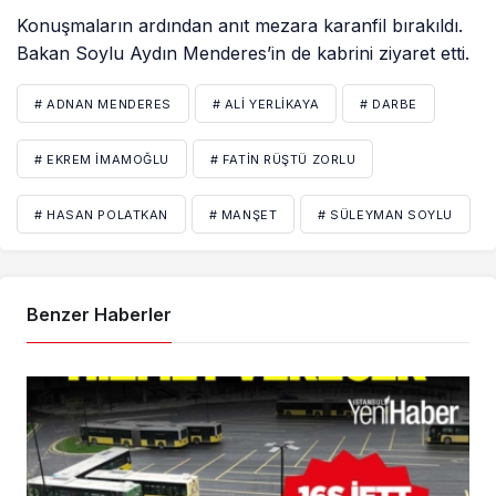
Konuşmaların ardından anıt mezara karanfil bırakıldı.
Bakan Soylu Aydın Menderes’in de kabrini ziyaret etti.
# ADNAN MENDERES
# ALI YERLIKAYA
# DARBE
# EKREM İMAMOĞLU
# FATIN RÜŞTÜ ZORLU
# HASAN POLATKAN
# MANŞET
# SÜLEYMAN SOYLU
Benzer Haberler