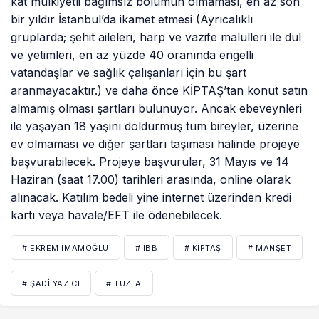
kat mülkiyetli bağımsız bölümün olmaması, en az son
bir yıldır İstanbul’da ikamet etmesi (Ayrıcalıklı
gruplarda; şehit aileleri, harp ve vazife malulleri ile dul
ve yetimleri, en az yüzde 40 oranında engelli
vatandaşlar ve sağlık çalışanları için bu şart
aranmayacaktır.) ve daha önce KİPTAŞ’tan konut satın
almamış olması şartları bulunuyor. Ancak ebeveynleri
ile yaşayan 18 yaşını doldurmuş tüm bireyler, üzerine
ev olmaması ve diğer şartları taşıması halinde projeye
başvurabilecek. Projeye başvurular, 31 Mayıs ve 14
Haziran (saat 17.00) tarihleri arasında, online olarak
alınacak. Katılım bedeli yine internet üzerinden kredi
kartı veya havale/EFT ile ödenebilecek.
# EKREM İMAMOĞLU
# İBB
# KİPTAŞ
# MANŞET
# ŞADI YAZICI
# TUZLA