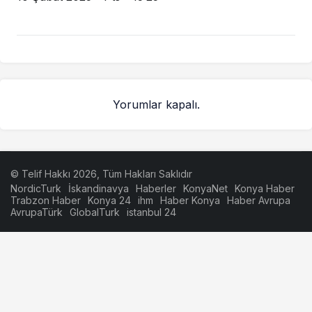
Yorumlar kapalı.
© Telif Hakkı 2026, Tüm Hakları Saklıdır
NordicTurk
İskandinavya
Haberler
KonyaNet
Konya Haber
Trabzon Haber
Konya 24
ihm
Haber Konya
Haber Avrupa
AvrupaTürk
GlobalTurk
istanbul 24