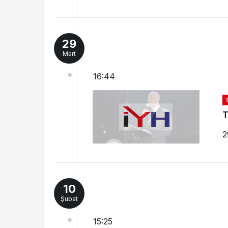
29
Mart
16:44
T
2
10
Şubat
15:25