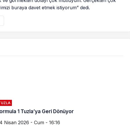
ek ve görmekten dolayı çok mutluyum. Gerçekten çok
erimizi buraya davet etmek istiyorum” dedi.
TUZLA
ormula 1 Tuzla’ya Geri Dönüyor
4 Nisan 2026 - Cum - 16:16