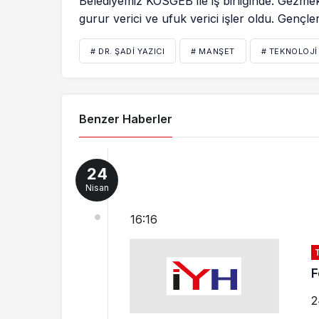
Belediyemiz KOSGEB ile iş birliğinde. Gezm
gurur verici ve ufuk verici işler oldu. Gençl
# DR. ŞADI YAZICI
# MANŞET
# TEKNOLOJI
Benzer Haberler
24
Nisan
16:16
F
2