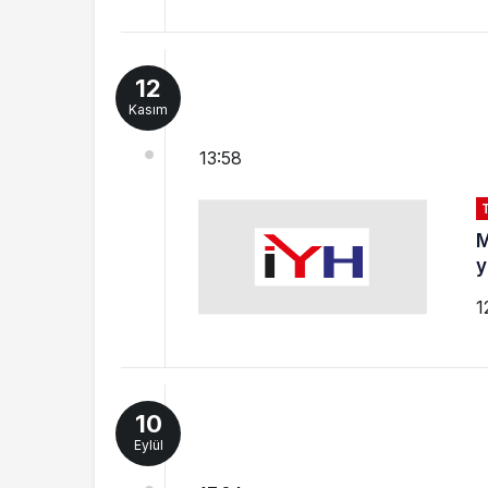
12
Kasım
13:58
M
y
1
10
Eylül