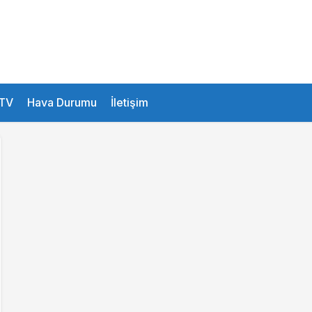
25.6 °
Istanbul
TV
Hava Durumu
İletişim