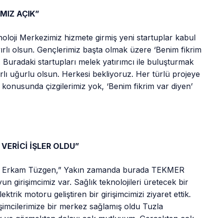
MIZ AÇIK”
noloji Merkezimiz hizmete girmiş yeni startuplar kabul
rlı olsun. Gençlerimiz başta olmak üzere ‘Benim fikrim
. Buradaki startupları melek yatırımcı ile buluşturmak
rlı uğurlu olsun. Herkesi bekliyoruz. Her türlü projeye
ar konusunda çizgilerimiz yok, ‘Benim fikrim var diyen’
VERİCİ İŞLER OLDU”
 Dr. Erkam Tüzgen,” Yakın zamanda burada TEKMER
Oyun girişimcimiz var. Sağlık teknolojileri üretecek bir
elektrik motoru geliştiren bir girişimcimizi ziyaret ettik.
irişimcilerimize bir merkez sağlamış oldu Tuzla