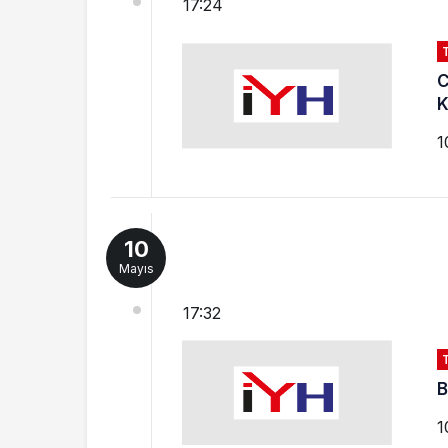
17:24
C
K
1
10
Mayıs
17:32
B
1