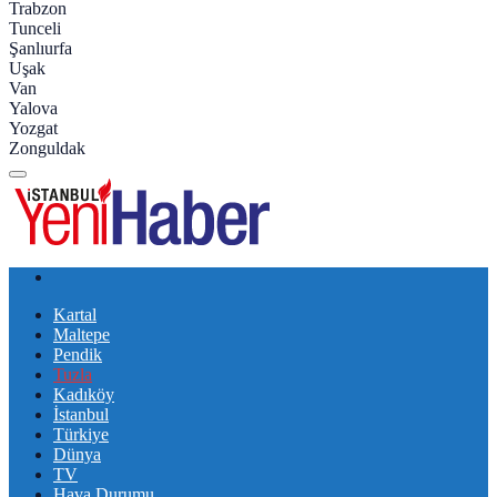
Trabzon
Tunceli
Şanlıurfa
Uşak
Van
Yalova
Yozgat
Zonguldak
Kartal
Maltepe
Pendik
Tuzla
Kadıköy
İstanbul
Türkiye
Dünya
TV
Hava Durumu