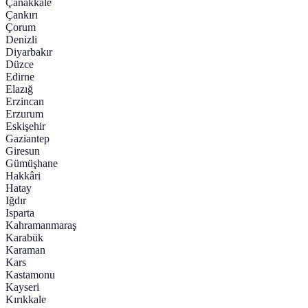
Çanakkale
Çankırı
Çorum
Denizli
Diyarbakır
Düzce
Edirne
Elazığ
Erzincan
Erzurum
Eskişehir
Gaziantep
Giresun
Gümüşhane
Hakkâri
Hatay
Iğdır
Isparta
Kahramanmaraş
Karabük
Karaman
Kars
Kastamonu
Kayseri
Kırıkkale