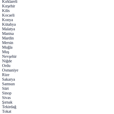
Kırklareli
Kırşehir
Kilis
Kocaeli
Konya
Kütahya
Malatya
Manisa
Mardin
Mersin
Muğla
Muş
Nevşehir
Niğde
Ordu
Osmaniye
Rize
Sakarya
Samsun
Siirt
Sinop
Sivas
Şırnak
Tekirdağ
Tokat