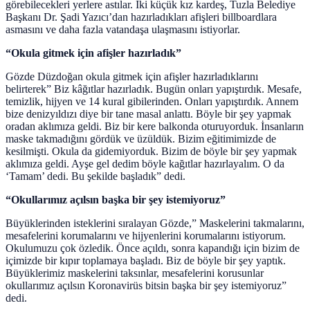
görebilecekleri yerlere astılar. İki küçük kız kardeş, Tuzla Belediye
Başkanı Dr. Şadi Yazıcı’dan hazırladıkları afişleri billboardlara
asmasını ve daha fazla vatandaşa ulaşmasını istiyorlar.
“Okula gitmek için afişler hazırladık”
Gözde Düzdoğan okula gitmek için afişler hazırladıklarını
belirterek” Biz kâğıtlar hazırladık. Bugün onları yapıştırdık. Mesafe,
temizlik, hijyen ve 14 kural gibilerinden. Onları yapıştırdık. Annem
bize denizyıldızı diye bir tane masal anlattı. Böyle bir şey yapmak
oradan aklımıza geldi. Biz bir kere balkonda oturuyorduk. İnsanların
maske takmadığını gördük ve üzüldük. Bizim eğitimimizde de
kesilmişti. Okula da gidemiyorduk. Bizim de böyle bir şey yapmak
aklımıza geldi. Ayşe gel dedim böyle kağıtlar hazırlayalım. O da
‘Tamam’ dedi. Bu şekilde başladık” dedi.
“Okullarımız açılsın başka bir şey istemiyoruz”
Büyüklerinden isteklerini sıralayan Gözde,” Maskelerini takmalarını,
mesafelerini korumalarını ve hijyenlerini korumalarını istiyorum.
Okulumuzu çok özledik. Önce açıldı, sonra kapandığı için bizim de
içimizde bir kıpır toplamaya başladı. Biz de böyle bir şey yaptık.
Büyüklerimiz maskelerini taksınlar, mesafelerini korusunlar
okullarımız açılsın Koronavirüs bitsin başka bir şey istemiyoruz”
dedi.