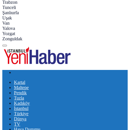
Trabzon
Tunceli
Şanlıurfa
Uşak
Van
Yalova
Yozgat
Zonguldak
Kartal
Maltepe
Pendik
Tuzla
Kadıköy
İstanbul
Türkiye
Dünya
TV
Hava Durumu