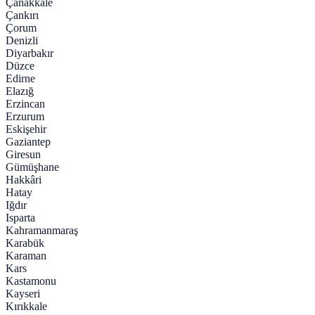
Çanakkale
Çankırı
Çorum
Denizli
Diyarbakır
Düzce
Edirne
Elazığ
Erzincan
Erzurum
Eskişehir
Gaziantep
Giresun
Gümüşhane
Hakkâri
Hatay
Iğdır
Isparta
Kahramanmaraş
Karabük
Karaman
Kars
Kastamonu
Kayseri
Kırıkkale