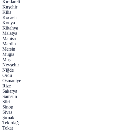
Kırklareli
Kırşehir
Kilis
Kocaeli
Konya
Kütahya
Malatya
Manisa
Mardin
Mersin
Muğla
Muş
Nevşehir
Niğde
Ordu
Osmaniye
Rize
Sakarya
Samsun
Siirt
Sinop
Sivas
Şırnak
Tekirdağ
Tokat