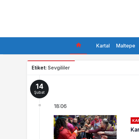
Kartal
Maltepe
Etiket:
Sevgililer
14
Şubat
18:06
KA
Kar