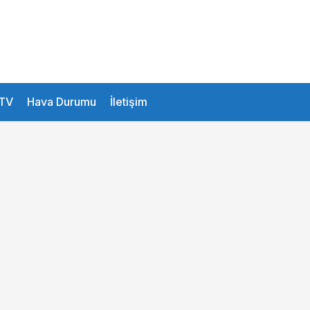
26.1 °
Istanbul
TV
Hava Durumu
İletişim