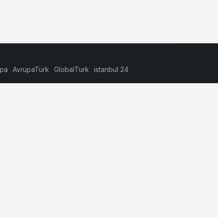
upa
AvrupaTürk
GlobalTurk
istanbul 24