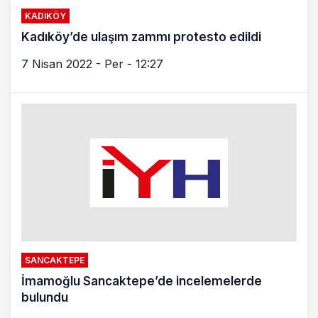
24 Eylül 2021 - Cum - 14:09
İSTANBUL
İBB Meclisi’nden, başkana borçlanma yetkisi
17 Eylül 2021 - Cum - 10:50
SANCAKTEPE
Sancaktepe’de metro çalışmasında göçük!
12 Eylül 2021 - Paz - 16:30