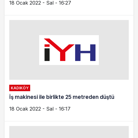
PENDIK
Kaynarca-Pendik-Tuzla Metrosu’na ilk TBM
indiriliyor
6 Temmuz 2021 - Sal - 13:51
ATAŞEHIR
Ataşehir’de ulaşım sorunu masaya yatırıldı
4 Haziran 2021 - Cum - 14:17