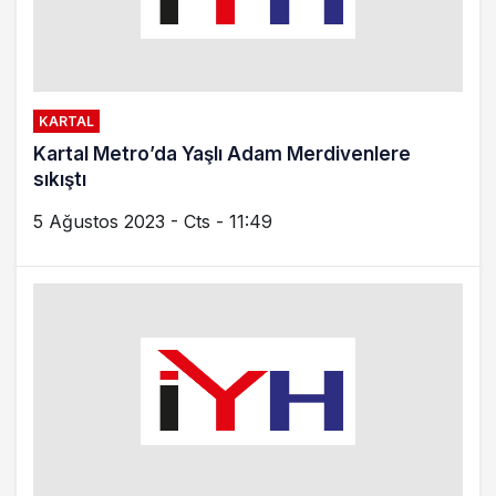
İSTANBUL
Çekmeköy-Sancaktepe-Sultanbeyli
Metrosu’nun Test Sürüşü Yapıldı
4 Mayıs 2023 - Per - 15:53