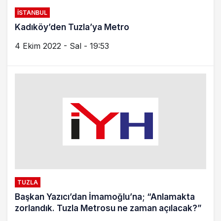
İSTANBUL
İBB Başkanı İmamoğlu Sultanbeyli’de; Biz
metro hattı durdurmadık
19 Ağustos 2022 - Cum - 20:23
KADIKÖY
Kadıköy’de ulaşım zammı protesto edildi
7 Nisan 2022 - Per - 12:27
SANCAKTEPE