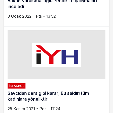
İSTANBUL
ÇEVRECİ İSTANBUL METROSU’NA “BİSİKLET
PARKLARI”
18 Şubat 2021 - Per - 15:18
© Telif Hakkı 2026, Tüm Hakları Saklıdır
NordicTurk
İskandinavya
Haberler
KonyaNet
Konya Haber
Trabzon Haber
Konya 24
ihm
Haber Konya
Haber Avrupa
AvrupaTürk
GlobalTurk
istanbul 24