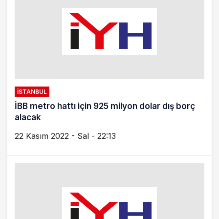
İSTANBUL
Kadıköy’den Tuzla’ya Metro
4 Ekim 2022 - Sal - 19:53
TUZLA
Başkan Yazıcı’dan İmamoğlu’na; “Anlamakta
zorlandık. Tuzla Metrosu ne zaman açılacak?”
3 Ekim 2022 - Pts - 13:11