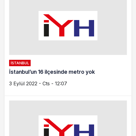
SANCAKTEPE
Metro hattında bir durak daha kapatılıyor
5 Ocak 2022 - Çar - 18:31
PENDIK
Bakan Karaismailoğlu Pendik’te çalışmaları
inceledi
3 Ocak 2022 - Pts - 13:52
İSTANBUL