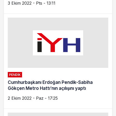
İmamoğlu Sancaktepe’de incelemelerde
bulundu
18 Ocak 2022 - Sal - 16:27
KADIKÖY
İş makinesi ile birlikte 25 metreden düştü
18 Ocak 2022 - Sal - 16:17
PENDIK
Pendik’te korkutan görüntü!
7 Ocak 2022 - Cum - 13:36