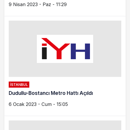
6 Ocak 2023 - Cum - 15:05
İSTANBUL
İBB metro hattı için 925 milyon dolar dış borç
alacak
22 Kasım 2022 - Sal - 22:13
TUZLA
Şadi Yazıcı; “Tuzla Metrosu İle İlgili 4 Tören
Yapıldı”
11 Ekim 2022 - Sal - 18:00