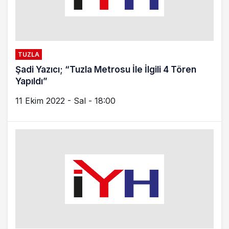
PENDIK
Cumhurbaşkanı Erdoğan Pendik-Sabiha
Gökçen Metro Hattı’nın açılışını yaptı
2 Ekim 2022 - Paz - 17:25
İSTANBUL
İstanbul’un 16 ilçesinde metro yok
3 Eylül 2022 - Cts - 12:07