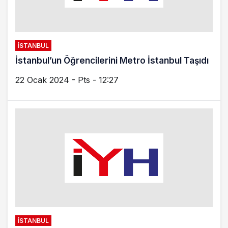
İSTANBUL
KORKU DOLU ANLAR!!! İKİ BİNA YERLE BİR
OLDU!!!
18 Ocak 2024 - Per - 12:44