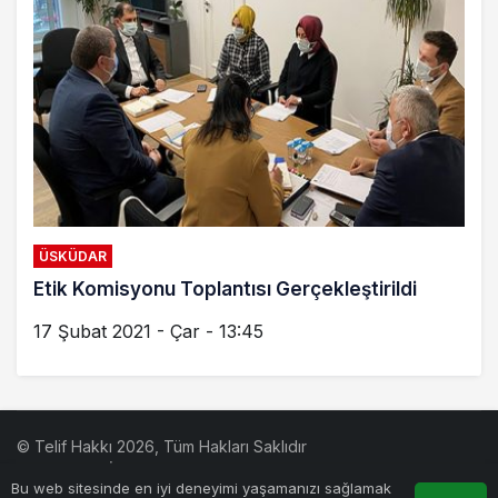
ÜSKÜDAR
Etik Komisyonu Toplantısı Gerçekleştirildi
17 Şubat 2021 - Çar - 13:45
© Telif Hakkı 2026, Tüm Hakları Saklıdır
NordicTurk
İskandinavya
Haberler
KonyaNet
Konya Haber
Trabzon Haber
Konya 24
ihm
Haber Konya
Haber Avrupa
Bu web sitesinde en iyi deneyimi yaşamanızı sağlamak