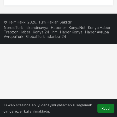
© Telif Hakkı 2026, Tüm Hakları Saklıdır
NordicTurk
İskandinavya
Haberler
KonyaNet
Konya Haber
Trabzon Haber
Konya 24
ihm
Haber Konya
Haber Avrupa
AvrupaTürk
GlobalTurk
istanbul 24
Bu web sitesinde en iyi deneyimi yaşamanızı sağlamak
Kabul
için çerezler kullanılmaktadır.