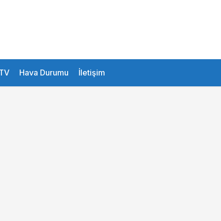
27.2 °
Istanbul
TV
Hava Durumu
İletişim