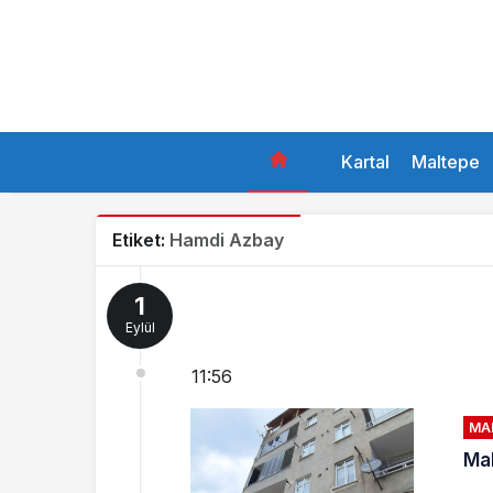
Kartal
Maltepe
Etiket:
Hamdi Azbay
1
Eylül
11:56
MA
Mal