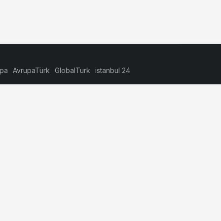
upa
AvrupaTürk
GlobalTurk
istanbul 24