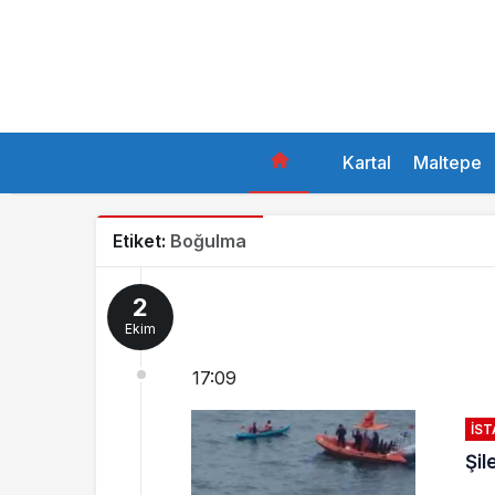
Kartal
Maltepe
Etiket:
Boğulma
2
Ekim
17:09
İS
Şil