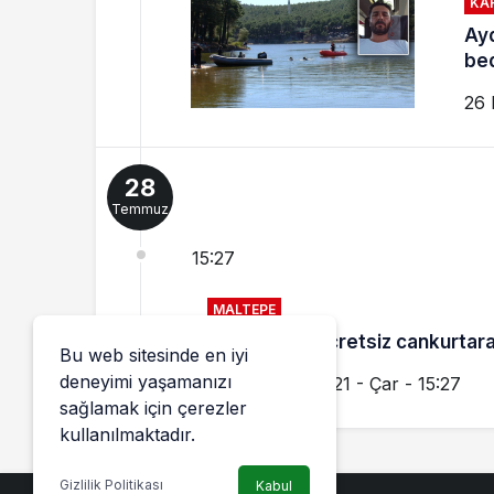
KA
Ayd
bed
26 
28
Temmuz
15:27
MALTEPE
Maltepe’de ücretsiz cankurtara
Bu web sitesinde en iyi
deneyimi yaşamanızı
28 Temmuz 2021 - Çar - 15:27
sağlamak için çerezler
kullanılmaktadır.
Gizlilik Politikası
Kabul