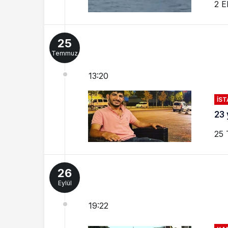
2 E
25
Temmuz
13:20
İS
23 
25 
26
Eylül
19:22