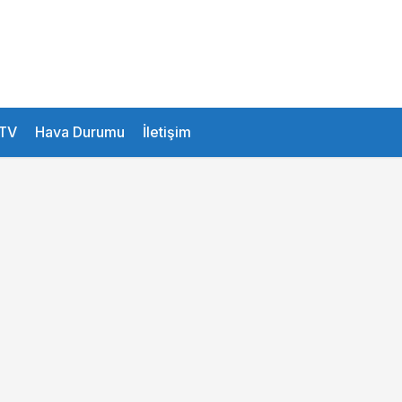
27.2 °
Istanbul
TV
Hava Durumu
İletişim