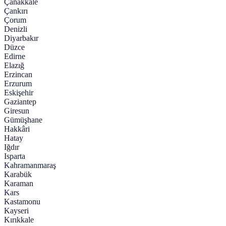
Çanakkale
Çankırı
Çorum
Denizli
Diyarbakır
Düzce
Edirne
Elazığ
Erzincan
Erzurum
Eskişehir
Gaziantep
Giresun
Gümüşhane
Hakkâri
Hatay
Iğdır
Isparta
Kahramanmaraş
Karabük
Karaman
Kars
Kastamonu
Kayseri
Kırıkkale