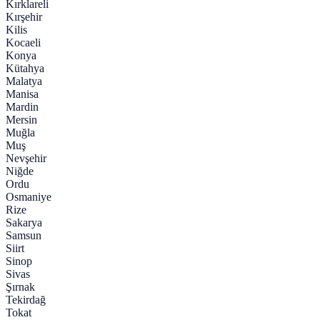
Kırklareli
Kırşehir
Kilis
Kocaeli
Konya
Kütahya
Malatya
Manisa
Mardin
Mersin
Muğla
Muş
Nevşehir
Niğde
Ordu
Osmaniye
Rize
Sakarya
Samsun
Siirt
Sinop
Sivas
Şırnak
Tekirdağ
Tokat