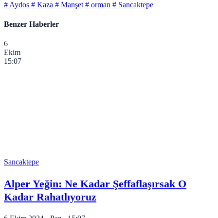
# Aydos
# Kaza
# Manşet
# orman
# Sancaktepe
Benzer Haberler
6
Ekim
15:07
Sancaktepe
Alper Yeğin: Ne Kadar Şeffaflaşırsak O
Kadar Rahatlıyoruz