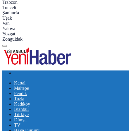
Trabzon
Tunceli
Şanlıurfa
Uşak
Van
Yalova
Yozgat
Zonguldak
Kartal
Maltepe
Pendik
Tuzla
Kadıköy
İstanbul
Türkiye
Dünya
TV
Hava Durumu