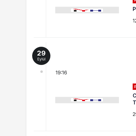
P
1
29
Eylül
19:16
C
T
2