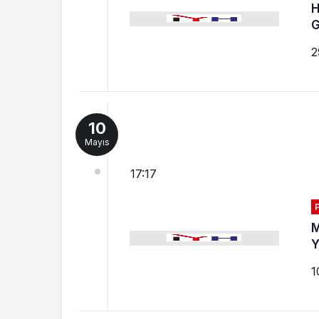
H
G
2
10
Mayıs
17:17
M
Y
1