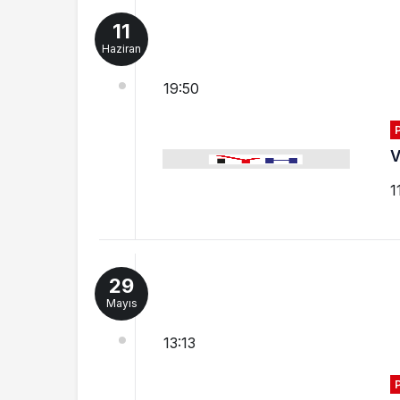
11
Haziran
19:50
V
1
29
Mayıs
13:13