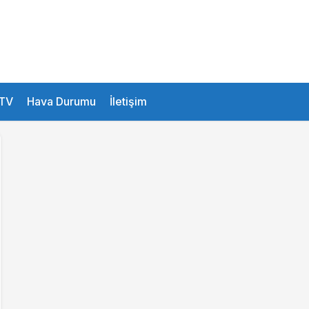
24.4 °
Istanbul
TV
Hava Durumu
İletişim