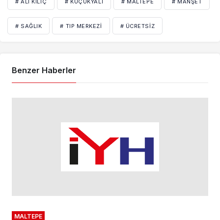
# ALI KILIÇ
# KÜÇÜKYALI
# MALTEPE
# MANŞET
# SAĞLIK
# TIP MERKEZI
# ÜCRETSIZ
Benzer Haberler
MALTEPE