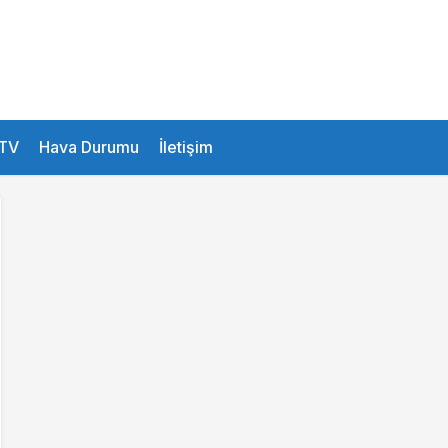
26.1 °
Istanbul
TV
Hava Durumu
İletişim