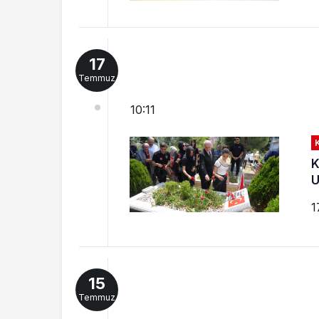
17
Temmuz
10:11
K
U
1
15
Temmuz