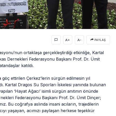
A+
A-
PAYLAŞ
syonu’nun ortaklaşa gerçekleştirdiği etkinliğe, Kartal
kas Dernekleri Federasyonu Başkanı Prof. Dr. Ümit
andaşlar katıldı.
 göç ettirilen Çerkez’lerin sürgün edilmesin yıl
ı. Kartal Dragos Su Sporları İskelesi yanında bulunan
apılan ‘Hayat Ağacı’ isimli sürgün anıtının önünde
nekleri Federasyonu Başkanı Prof. Dr. Ümit Dinçer;
ız. Bu coğrafya aslında insani acıların, trajedilerin
u acıyı yaşayan, acımızı paylaşan herkese teşekkür