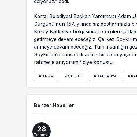
ediyoruz.” dedi.
Kartal Belediyesi Başkan Yardımcısı Adem 
Sürgünü’nün 157. yılında siz dostlarımızla birl
Kuzey Kafkasya bölgesinden sürülen Çerkesle
getirmeye devam edeceğiz. Çerkez Soykırımı’n
anmaya devam edeceğiz. Tüm insanlığın gö
Soykırımı’nın insanlık adına bir daha yaşan
rahmetle anıyorum.” diye konuştu.
# ANMA
# ÇERKEZ
# KAFKASYA
# KA
Benzer Haberler
28
Temmuz