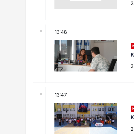
2
13:48
K
2
13:47
K
2