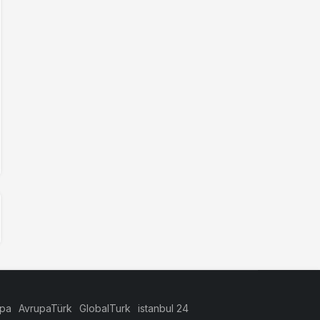
upa
AvrupaTürk
GlobalTurk
istanbul 24