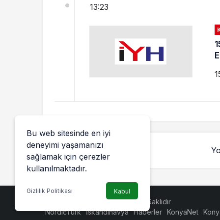
13:23
1
E
1
Bu web sitesinde en iyi
deneyimi yaşamanızı
Yo
sağlamak için çerezler
kullanılmaktadır.
Gizlilik Politikası
Kabul
© Telif Hakkı 2026, Tüm Hakları Saklıdır
NordicTurk
İskandinavya
Haberler
KonyaNet
Kony