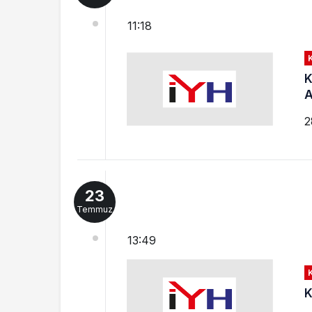
11:18
K
A
2
23
Temmuz
13:49
K