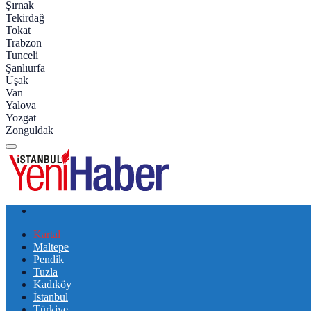
Şırnak
Tekirdağ
Tokat
Trabzon
Tunceli
Şanlıurfa
Uşak
Van
Yalova
Yozgat
Zonguldak
Kartal
Maltepe
Pendik
Tuzla
Kadıköy
İstanbul
Türkiye