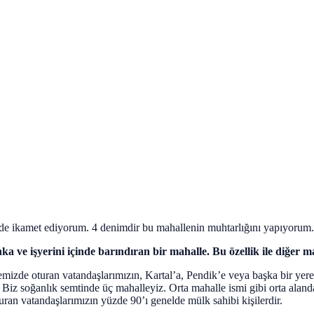
ikamet ediyorum. 4 denimdir bu mahallenin muhtarlığını yapıyorum. 
a ve işyerini içinde barındıran bir mahalle. Bu özellik ile diğer ma
zde oturan vatandaşlarımızın, Kartal’a, Pendik’e veya başka bir yere g
 soğanlık semtinde üç mahalleyiz. Orta mahalle ismi gibi orta alanda b
ran vatandaşlarımızın yüzde 90’ı genelde mülk sahibi kişilerdir.