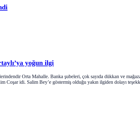
ndi
aylı’ya yoğun ilgi
lerindendir Orta Mahalle. Banka şubeleri, çok sayıda dükkan ve mağaza 
lim Coşar idi. Salim Bey’e göstermiş olduğu yakın ilgiden dolayı teşek