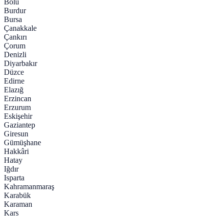
Bolu
Burdur
Bursa
Çanakkale
Çankırı
Çorum
Denizli
Diyarbakır
Düzce
Edirne
Elazığ
Erzincan
Erzurum
Eskişehir
Gaziantep
Giresun
Gümüşhane
Hakkâri
Hatay
Iğdır
Isparta
Kahramanmaraş
Karabük
Karaman
Kars