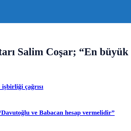
rı Salim Coşar; “En büyük s
şbirliği çağrısı
 “Davutoğlu ve Babacan hesap vermelidir”