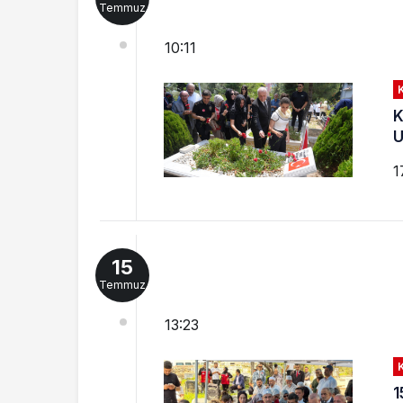
Temmuz
10:11
K
U
1
15
Temmuz
13:23
1