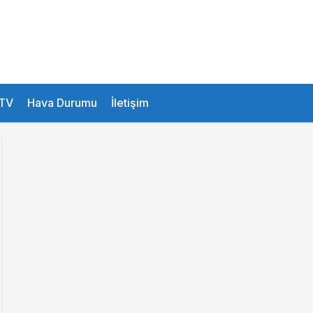
26.1 °
Istanbul
TV
Hava Durumu
İletişim