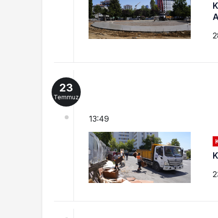
K
A
2
23
Temmuz
13:49
K
2