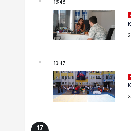
13:48
K
2
13:47
K
2
17