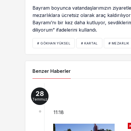
Bayram boyunca vatandaşlarımızın ziyaretler
mezarlıklara ücretsiz olarak araç kaldırılıy
Bayramı’nı bir kez daha kutluyor, sevdiklerim
diliyorum” ifadelerini kullandı.
# GÖKHAN YÜKSEL
# KARTAL
# MEZARLIK
Benzer Haberler
28
Temmuz
11:18