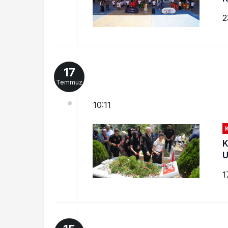
2
17
Temmuz
10:11
K
U
1