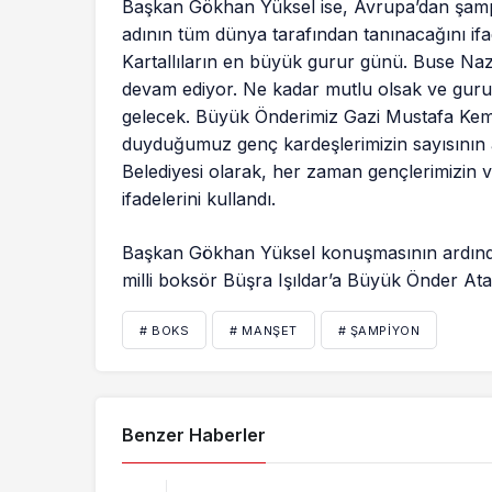
Başkan Gökhan Yüksel ise, Avrupa’dan şamp
adının tüm dünya tarafından tanınacağını if
Kartallıların en büyük gurur günü. Buse N
devam ediyor. Ne kadar mutlu olsak ve gurur
gelecek. Büyük Önderimiz Gazi Mustafa Kemal 
duyduğumuz genç kardeşlerimizin sayısının a
Belediyesi olarak, her zaman gençlerimizin
ifadelerini kullandı.
Başkan Gökhan Yüksel konuşmasının ardınd
milli boksör Büşra Işıldar’a Büyük Önder Atat
# BOKS
# MANŞET
# ŞAMPIYON
Benzer Haberler