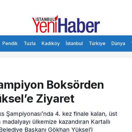
Pendik
Tuzla
Kadıköy
İstanbul
Türkiye
Dünya
Şampiyon Boksörden
sel’e Ziyaret
s Şampiyonası’nda 4. kez finale kalan, üst
n madalyayı ülkemize kazandıran Kartallı
Belediye Başkanı Gökhan Yüksel’i