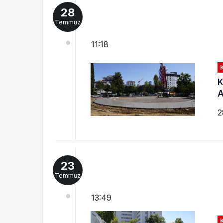
28
Temmuz
11:18
K
A
2
23
Temmuz
13:49