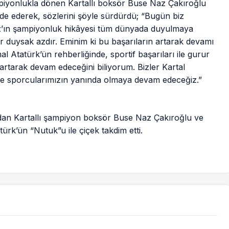
iyonlukla dönen Kartallı boksör Buse Naz Çakıroğlu
ade ederek, sözlerini şöyle sürdürdü; “Bugün biz
az’ın şampiyonluk hikâyesi tüm dünyada duyulmaya
 duysak azdır. Eminim ki bu başarıların artarak devamı
Atatürk’ün rehberliğinde, sportif başarıları ile gurur
rtarak devam edeceğini biliyorum. Bizler Kartal
 ve sporcularımızın yanında olmaya devam edeceğiz.”
an Kartallı şampiyon boksör Buse Naz Çakıroğlu ve
ürk’ün “Nutuk”u ile çiçek takdim etti.