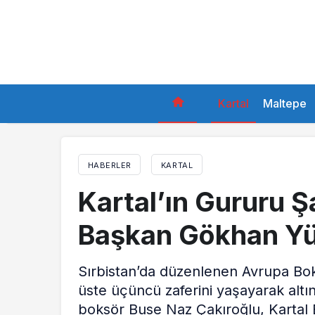
Kartal
Maltepe
HABERLER
KARTAL
Kartal’ın Gururu 
Başkan Gökhan Yük
Sırbistan’da düzenlenen Avrupa Bok
üste üçüncü zaferini yaşayarak altı
boksör Buse Naz Çakıroğlu, Kartal 