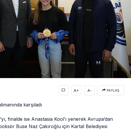
A+
A-
PAYLAŞ
alimanında karşıladı
’yı, finalde ise Anastasia Kool’ı yenerek Avrupa’dan
oksör Buse Naz Çakıroğlu için Kartal Belediyesi