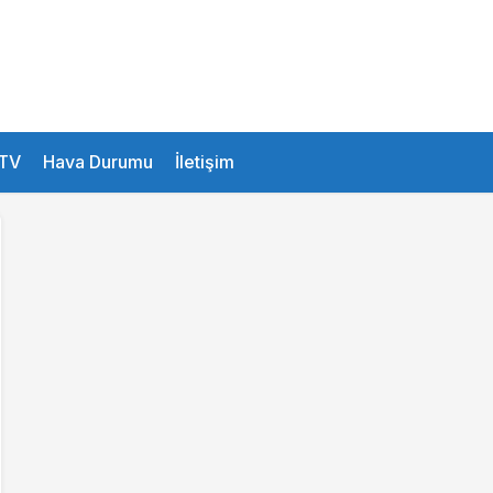
31.1 °
Istanbul
TV
Hava Durumu
İletişim