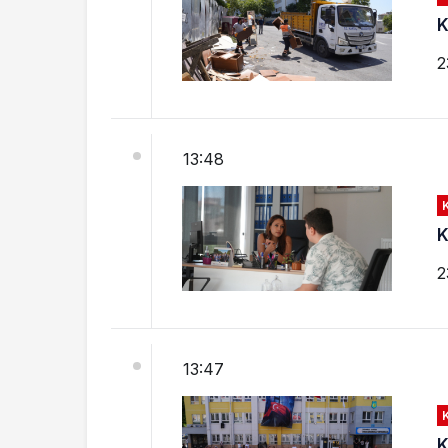
K
2
13:48
K
2
13:47
K