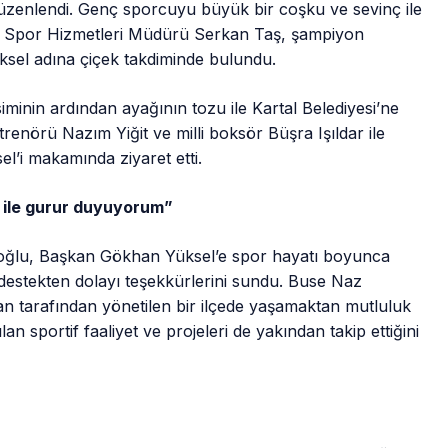
üzenlendi. Genç sporcuyu büyük bir coşku ve sevinç ile
 ve Spor Hizmetleri Müdürü Serkan Taş, şampiyon
sel adına çiçek takdiminde bulundu.
inin ardından ayağının tozu ile Kartal Belediyesi’ne
renörü Nazım Yiğit ve milli boksör Büşra Işıldar ile
l’i makamında ziyaret etti.
l ile gurur duyuyorum”
oğlu, Başkan Gökhan Yüksel’e spor hayatı boyunca
estekten dolayı teşekkürlerini sundu. Buse Naz
kan tarafından yönetilen bir ilçede yaşamaktan mutluluk
n sportif faaliyet ve projeleri de yakından takip ettiğini