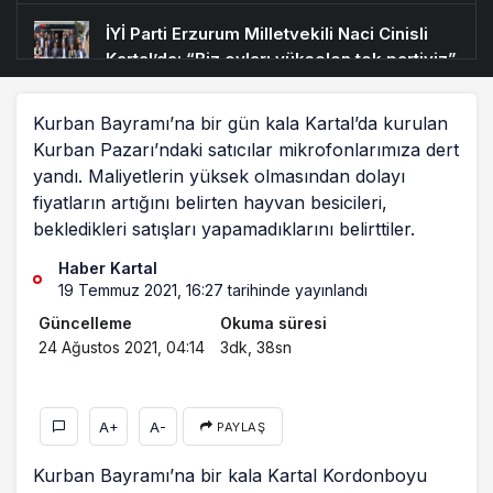
İYİ Parti Erzurum Milletvekili Naci Cinisli
Kartal’da: “Biz oyları yükselen tek partiyiz”
Kurban Bayramı’na bir gün kala Kartal’da kurulan
İYİ Parti Kartal Belediye Meclis Üyesi Av.
Yıldırım Ateş; “Partimize vatandaşlarımızın
Kurban Pazarı’ndaki satıcılar mikrofonlarımıza dert
teveccühü çok fazla”
yandı. Maliyetlerin yüksek olmasından dolayı
fiyatların artığını belirten hayvan besicileri,
Kartal Kitap Fuarı’nı ziyaret eden Altınok
bekledikleri satışları yapamadıklarını belirttiler.
Öz: “Türkiye’nin tek sorunu cehalettir”
Haber Kartal
19 Temmuz 2021, 16:27
tarihinde yayınlandı
CHP Kartal “3600 ek gösterge için”
Güncelleme
Okuma süresi
alanlara indi
24 Ağustos 2021, 04:14
3dk, 38sn
Cumhuriyet Mahallesi’nde birlik ruhu
A+
A-
PAYLAŞ
Kurban Bayramı’na bir kala Kartal Kordonboyu
Kartal Kitap Fuarı’nda Tarihçi-Yazar İlber