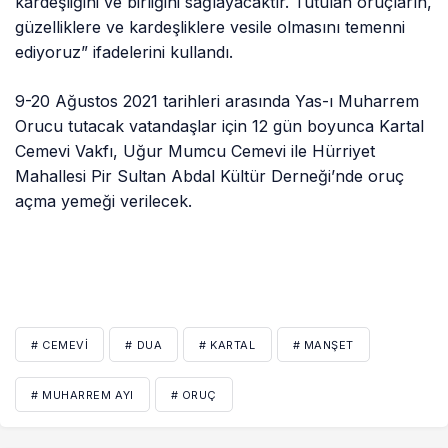
kardeşliğini ve birliğini sağlayacaktır. Tutulan oruçların,
güzelliklere ve kardeşliklere vesile olmasını temenni
ediyoruz” ifadelerini kullandı.
9-20 Ağustos 2021 tarihleri arasında Yas-ı Muharrem
Orucu tutacak vatandaşlar için 12 gün boyunca Kartal
Cemevi Vakfı, Uğur Mumcu Cemevi ile Hürriyet
Mahallesi Pir Sultan Abdal Kültür Derneği’nde oruç
açma yemeği verilecek.
# CEMEVI
# DUA
# KARTAL
# MANŞET
# MUHARREM AYI
# ORUÇ