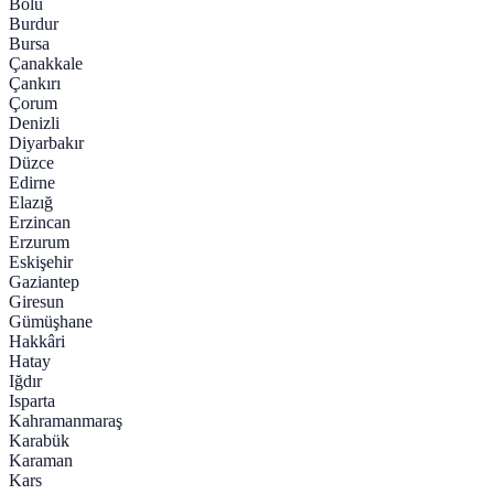
Bolu
Burdur
Bursa
Çanakkale
Çankırı
Çorum
Denizli
Diyarbakır
Düzce
Edirne
Elazığ
Erzincan
Erzurum
Eskişehir
Gaziantep
Giresun
Gümüşhane
Hakkâri
Hatay
Iğdır
Isparta
Kahramanmaraş
Karabük
Karaman
Kars