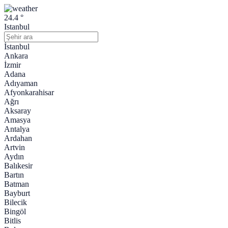
24.4 °
Istanbul
İstanbul
Ankara
İzmir
Adana
Adıyaman
Afyonkarahisar
Ağrı
Aksaray
Amasya
Antalya
Ardahan
Artvin
Aydın
Balıkesir
Bartın
Batman
Bayburt
Bilecik
Bingöl
Bitlis