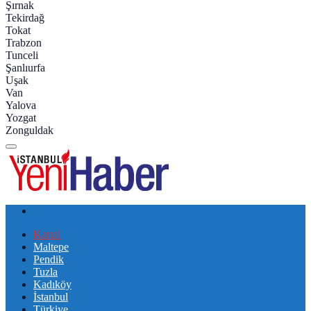
Şırnak
Tekirdağ
Tokat
Trabzon
Tunceli
Şanlıurfa
Uşak
Van
Yalova
Yozgat
Zonguldak
Kartal
Maltepe
Pendik
Tuzla
Kadıköy
İstanbul
Türkiye