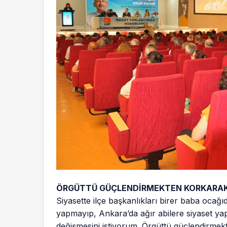
ÖRGÜTTÜ GÜÇLENDİRMEKTEN KORKARAK
Siyasette ilçe başkanlıkları birer baba ocağı
yapmayıp, Ankara’da ağır abilere siyaset ya
değişmesini istiyorum. Örgüttü güçlendirmekt