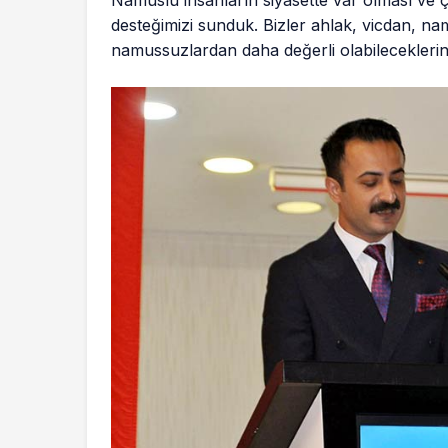
Namuslu insanların siyasette var olması ve 
desteğimizi sunduk. Bizler ahlak, vicdan, n
namussuzlardan daha değerli olabileceklerini