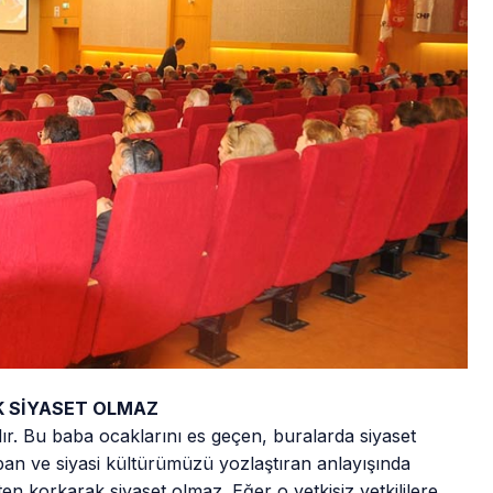
 SİYASET OLMAZ
dır. Bu baba ocaklarını es geçen, buralarda siyaset
pan ve siyasi kültürümüzü yozlaştıran anlayışında
en korkarak siyaset olmaz. Eğer o yetkisiz yetkililere