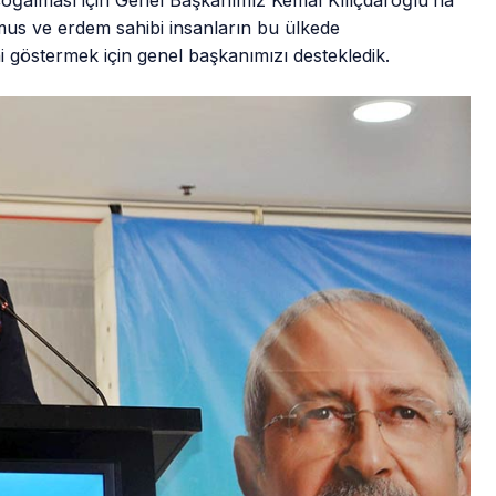
çoğalması için Genel Başkanımız Kemal Kılıçdaroğlu’na
amus ve erdem sahibi insanların bu ülkede
 göstermek için genel başkanımızı destekledik.