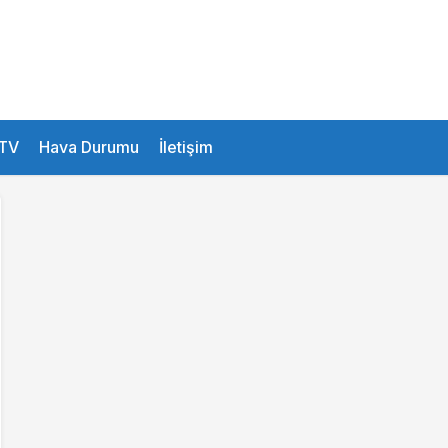
28.9 °
Istanbul
TV
Hava Durumu
İletişim