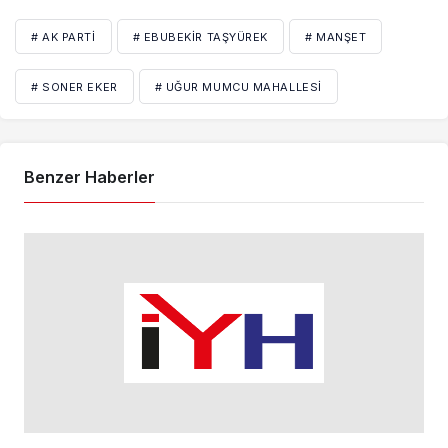
# AK PARTI
# EBUBEKIR TAŞYÜREK
# MANŞET
# SONER EKER
# UĞUR MUMCU MAHALLESI
Benzer Haberler