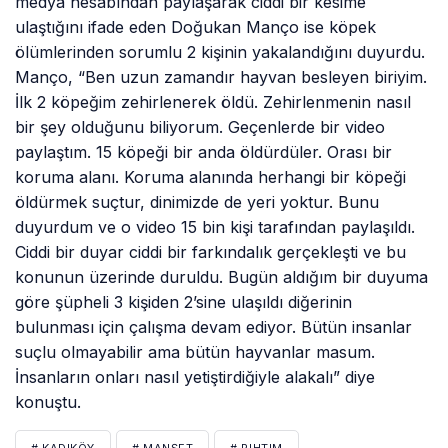
medya hesabından paylaşarak ciddi bir kesime
ulaştığını ifade eden Doğukan Manço ise köpek
ölümlerinden sorumlu 2 kişinin yakalandığını duyurdu.
Manço, “Ben uzun zamandır hayvan besleyen biriyim.
İlk 2 köpeğim zehirlenerek öldü. Zehirlenmenin nasıl
bir şey olduğunu biliyorum. Geçenlerde bir video
paylaştım. 15 köpeği bir anda öldürdüler. Orası bir
koruma alanı. Koruma alanında herhangi bir köpeği
öldürmek suçtur, dinimizde de yeri yoktur. Bunu
duyurdum ve o video 15 bin kişi tarafından paylaşıldı.
Ciddi bir duyar ciddi bir farkındalık gerçekleşti ve bu
konunun üzerinde duruldu. Bugün aldığım bir duyuma
göre şüpheli 3 kişiden 2’sine ulaşıldı diğerinin
bulunması için çalışma devam ediyor. Bütün insanlar
suçlu olmayabilir ama bütün hayvanlar masum.
İnsanların onları nasıl yetiştirdiğiyle alakalı” diye
konuştu.
# KADIKÖY
# MANŞET
# RIHTIM