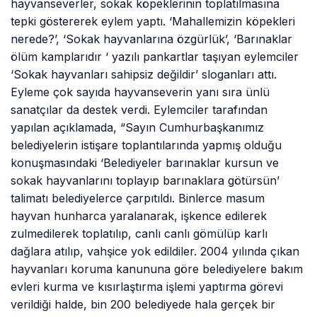
hayvanseverler, sokak köpeklerinin toplatılmasına
tepki göstererek eylem yaptı. ‘Mahallemizin köpekleri
nerede?’, ‘Sokak hayvanlarına özgürlük’, ‘Barınaklar
ölüm kamplarıdır ‘ yazılı pankartlar taşıyan eylemciler
‘Sokak hayvanları sahipsiz değildir’ sloganları attı.
Eyleme çok sayıda hayvanseverin yanı sıra ünlü
sanatçılar da destek verdi. Eylemciler tarafından
yapılan açıklamada, “Sayın Cumhurbaşkanımız
belediyelerin istişare toplantılarında yapmış olduğu
konuşmasındaki ‘Belediyeler barınaklar kursun ve
sokak hayvanlarını toplayıp barınaklara götürsün’
talimatı belediyelerce çarpıtıldı. Binlerce masum
hayvan hunharca yaralanarak, işkence edilerek
zulmedilerek toplatılıp, canlı canlı gömülüp karlı
dağlara atılıp, vahşice yok edildiler. 2004 yılında çıkan
hayvanları koruma kanununa göre belediyelere bakım
evleri kurma ve kısırlaştırma işlemi yaptırma görevi
verildiği halde, bin 200 belediyede hala gerçek bir