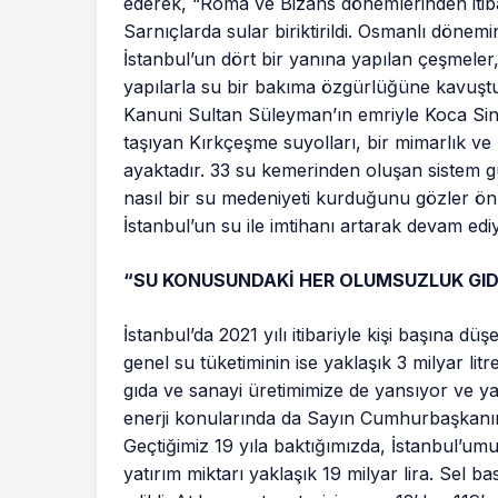
ederek, “Roma ve Bizans dönemlerinden itibaren
Sarnıçlarda sular biriktirildi. Osmanlı döne
İstanbul’un dört bir yanına yapılan çeşmeler,
yapılarla su bir bakıma özgürlüğüne kavuştu” 
Kanuni Sultan Süleyman’ın emriyle Koca Sina
taşıyan Kırkçeşme suyolları, bir mimarlık ve 
ayaktadır. 33 su kemerinden oluşan sistem g
nasıl bir su medeniyeti kurduğunu gözler ön
İstanbul’un su ile imtihanı artarak devam ediy
“SU KONUSUNDAKİ HER OLUMSUZLUK GI
İstanbul’da 2021 yılı itibariyle kişi başına d
genel su tüketiminin ise yaklaşık 3 milyar l
gıda ve sanayi üretimimize de yansıyor ve y
enerji konularında da Sayın Cumhurbaşkanımı
Geçtiğimiz 19 yıla baktığımızda, İstanbul’u
yatırım miktarı yaklaşık 19 milyar lira. Sel b