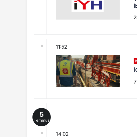
İ
2
11:52
İ
7
5
Temmuz
14:02