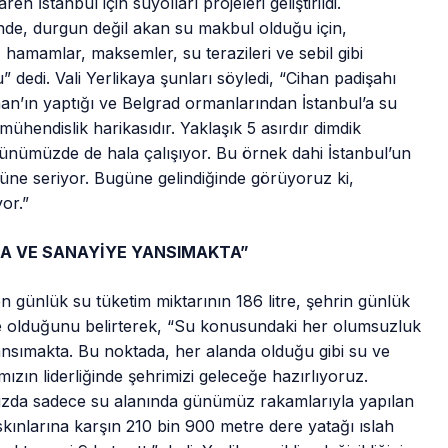
 İstanbul için suyolları projeleri geliştirildi.
minde, durgun değil akan su makbul olduğu için,
 hamamlar, maksemler, su terazileri ve sebil gibi
dedi. Vali Yerlikaya şunları söyledi, “Cihan padişahı
n’ın yaptığı ve Belgrad ormanlarından İstanbul’a su
mühendislik harikasıdır. Yaklaşık 5 asırdır dimdik
ünümüzde de hala çalışıyor. Bu örnek dahi İstanbul’un
üne seriyor. Bugüne gelindiğinde görüyoruz ki,
or.”
DA VE SANAYİYE YANSIMAKTA”
üşen günlük su tüketim miktarının 186 litre, şehrin günlük
itre olduğunu belirterek, “Su konusundaki her olumsuzluk
ansımakta. Bu noktada, her alanda olduğu gibi su ve
zın liderliğinde şehrimizi geleceğe hazırlıyoruz.
muzda sadece su alanında günümüz rakamlarıyla yapılan
askınlarına karşın 210 bin 900 metre dere yatağı ıslah