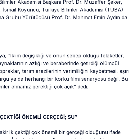
Bilimler Akademisi Başkanı Prof. Dr. Muzaffer Şeker,
r. İsmail Koyuncu, Türkiye Bilimler Akademisi (TÜBA)
alışma Grubu Yürütücüsü Prof. Dr. Mehmet Emin Aydın da
ya, “İklim değişikliği ve onun sebep olduğu felaketler,
naklarının azlığı ve beraberinde getirdiği ölümcül
opraklar, tarım arazilerinin verimliliğini kaybetmesi, aşırı
urgu ya da herhangi bir korku filmi senaryosu değil. Bu
mler almamız gerektiği çok açık” dedi.
ÇEKTİĞİ ÖNEMLİ GERÇEĞİ; SU”
kirlik çektiği çok önemli bir gerçeği olduğunu ifade