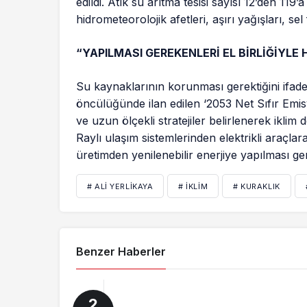
edildi. Atık su arıtma tesisi sayısı 12’den 119’a 
hidrometeorolojik afetleri, aşırı yağışları, sel
“YAPILMASI GEREKENLERİ EL BİRLİĞİYLE
Su kaynaklarının korunması gerektiğini ifa
öncülüğünde ilan edilen ‘2053 Net Sıfır Emis
ve uzun ölçekli stratejiler belirlenerek iklim de
Raylı ulaşım sistemlerinden elektrikli araçlara,
üretimden yenilenebilir enerjiye yapılması ger
# ALI YERLIKAYA
# İKLIM
# KURAKLIK
Benzer Haberler
2