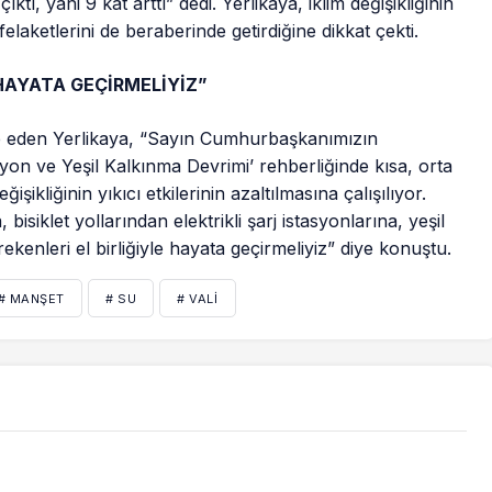
çıktı, yani 9 kat arttı” dedi. Yerlikaya, iklim değişikliğinin
 felaketlerini de beraberinde getirdiğine dikkat çekti.
 HAYATA GEÇİRMELİYİZ”
de eden Yerlikaya, “Sayın Cumhurbaşkanımızın
yon ve Yeşil Kalkınma Devrimi’ rehberliğinde kısa, orta
ğişikliğinin yıkıcı etkilerinin azaltılmasına çalışılıyor.
 bisiklet yollarından elektrikli şarj istasyonlarına, yeşil
ekenleri el birliğiyle hayata geçirmeliyiz” diye konuştu.
# MANŞET
# SU
# VALI