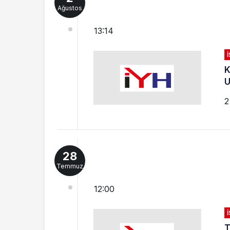
Ağustos
13:14
K
U
2
28
Temmuz
12:00
T