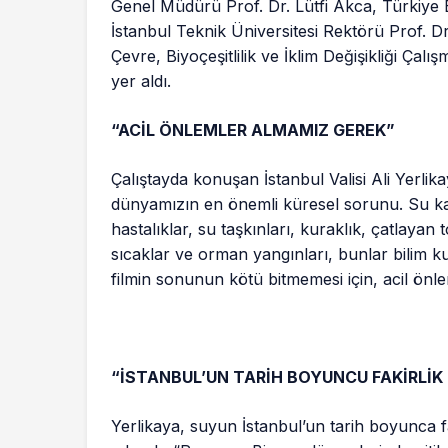
Genel Müdürü Prof. Dr. Lütfi Akca, Türkiye 
İstanbul Teknik Üniversitesi Rektörü Prof. D
Çevre, Biyoçeşitlilik ve İklim Değişikliği Ç
yer aldı.
“ACİL ÖNLEMLER ALMAMIZ GEREK”
Çalıştayda konuşan İstanbul Valisi Ali Yerlika
dünyamızın en önemli küresel sorunu. Su kay
hastalıklar, su taşkınları, kuraklık, çatlayan t
sıcaklar ve orman yangınları, bunlar bilim k
filmin sonunun kötü bitmemesi için, acil önle
“İSTANBUL’UN TARİH BOYUNCU FAKİRLİK 
Yerlikaya, suyun İstanbul’un tarih boyunca fa