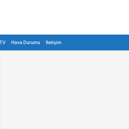
26.1 °
Istanbul
TV
Hava Durumu
İletişim