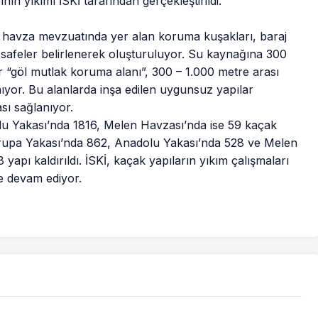
nın yıkımı İSKİ tarafından gerçekleştirildi.
 havza mevzuatında yer alan koruma kuşakları, baraj
afeler belirlenerek oluşturuluyor. Su kaynağına 300
 “göl mutlak koruma alanı”, 300 – 1.000 metre arası
ıyor. Bu alanlarda inşa edilen uygunsuz yapılar
sı sağlanıyor.
u Yakası’nda 1816, Melen Havzası’nda ise 59 kaçak
 Avrupa Yakası’nda 862, Anadolu Yakası’nda 528 ve Melen
apı kaldırıldı. İSKİ, kaçak yapıların yıkım çalışmaları
ye devam ediyor.