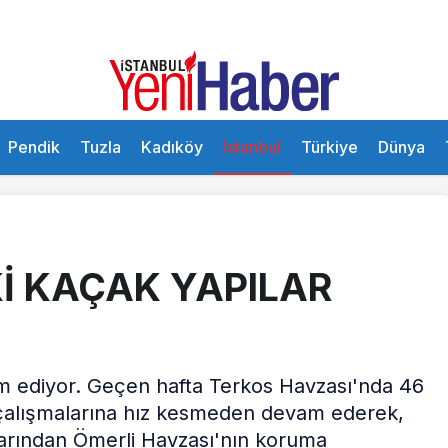
Pendik
Tuzla
Kadıköy
İstanbul
Türkiye
Dünya
İ KAÇAK YAPILAR
m ediyor. Geçen hafta Terkos Havzası'nda 46
, çalışmalarına hız kesmeden devam ederek,
arından Ömerli Havzası'nın koruma