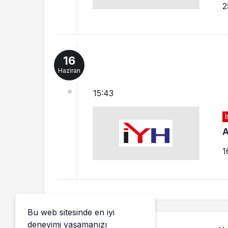
2
16
Haziran
15:43
A
1
Bu web sitesinde en iyi
deneyimi yaşamanızı