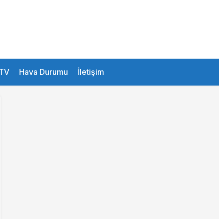
26.1 °
Istanbul
TV
Hava Durumu
İletişim