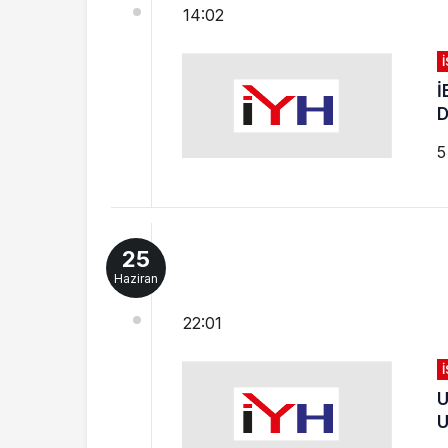
14:02
İ
D
5
25
Haziran
22:01
U
U