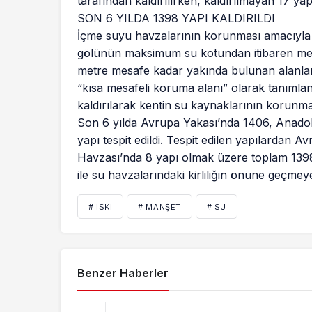
tarafından kaldırılırken, kaldırılmayan 17 yapı
SON 6 YILDA 1398 YAPI KALDIRILDI
İçme suyu havzalarının korunması amacıyla
gölünün maksimum su kotundan itibaren mes
metre mesafe kadar yakında bulunan alanlar
“kısa mesafeli koruma alanı” olarak tanımlan
kaldırılarak kentin su kaynaklarının korunma
Son 6 yılda Avrupa Yakası’nda 1406, Anadol
yapı tespit edildi. Tespit edilen yapılardan
Havzası’nda 8 yapı olmak üzere toplam 1398 y
ile su havzalarındaki kirliliğin önüne geçme
# İSKİ
# MANŞET
# SU
Benzer Haberler