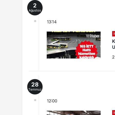
2
Ağustos
13:14
K
U
2
28
Temmuz
12:00