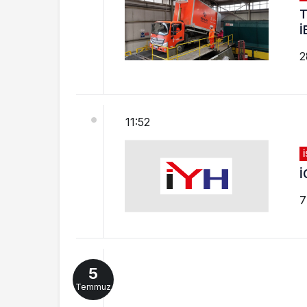
T
İ
2
11:52
İ
7
5
Temmuz