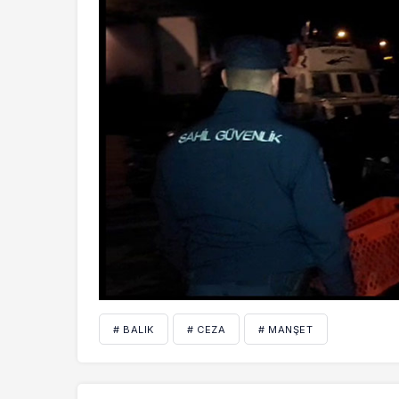
# BALIK
# CEZA
# MANŞET