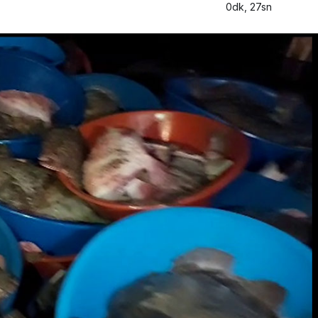
0dk, 27sn