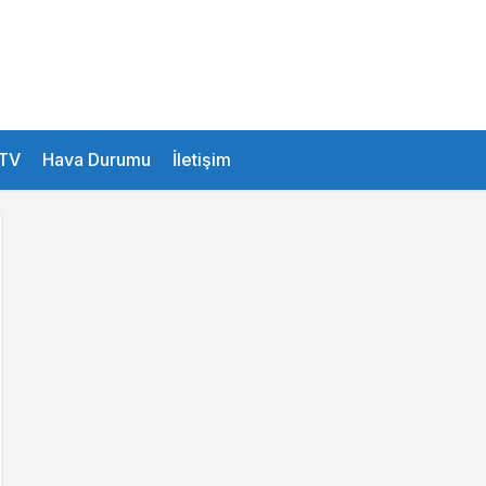
Veri alınamadı
TV
Hava Durumu
İletişim