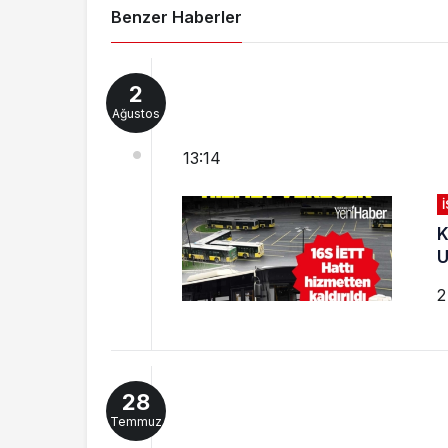
Benzer Haberler
2
Ağustos
13:14
K
U
2
28
Temmuz