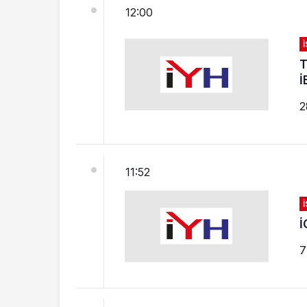
12:00
T
İ
2
11:52
İ
7