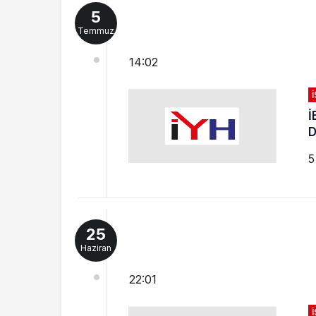
5
Temmuz
14:02
İ
D
5
25
Haziran
22:01