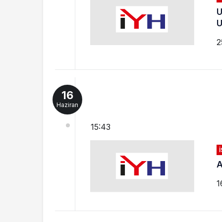
U
U
2
16
Haziran
15:43
A
1